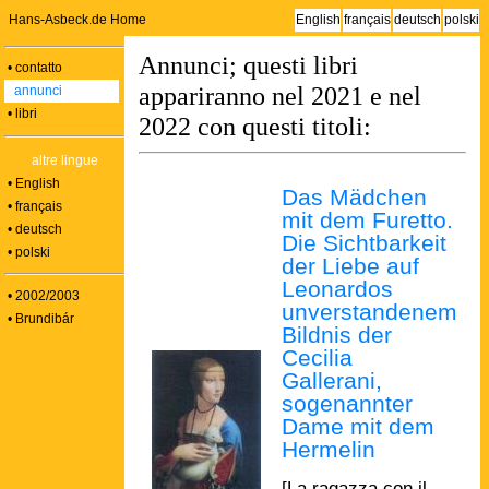
Hans-Asbeck.de Home
English
français
deutsch
polski
Annunci; questi libri
• contatto
appariranno nel 2021 e nel
annunci
• libri
2022 con questi titoli:
altre lingue
• English
Das
Mädchen
• français
mit dem Furetto.
• deutsch
Die Sichtbarkeit
• polski
der Liebe auf
Leonardos
• 2002/2003
unverstandenem
• Brundibár
Bildnis der
Cecilia
Gallerani,
sogenannter
Dame mit dem
Hermelin
[La ragazza con il