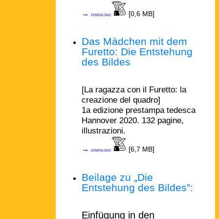
→
[0,6 MB]
download
Das Mädchen mit dem
Furetto: Die Entstehung
des Bildes
[La ragazza con il Furetto: la
creazione del quadro]
1a edizione prestampa tedesca
Hannover 2020. 132 pagine,
illustrazioni.
→
[6,7 MB]
download
Beilage zu „Die
Entstehung des Bildes”:
Einfügung in den